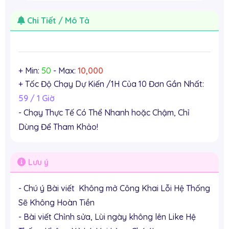
Chi Tiết / Mô Tả
+ Min:
50
- Max:
10,000
+ Tốc Độ Chạy Dự Kiến /1H Của 10 Đơn Gần Nhất:
59 / 1 Giờ
- Chạy Thực Tế Có Thể Nhanh hoặc Chậm, Chỉ
Dùng Để Tham Khảo!
Lưu ý
- Chú ý Bài viết Không mở Công Khai Lỗi Hệ Thống
Sẽ Không Hoàn Tiền
- Bài viết Chỉnh sửa, Lùi ngày không lên Like Hệ