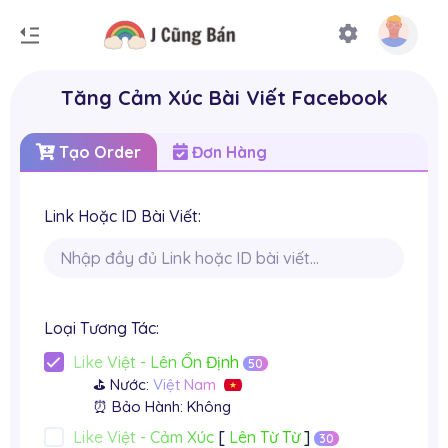
Tăng Cảm Xúc Bài Viết Facebook
Tạo Order
Đơn Hàng
Link Hoặc ID Bài Viết:
Loại Tương Tác:
Like Việt - Lên Ổn Định
50
⛳ Nước:
Việt Nam
⏰ Bảo Hành: Không
Like Việt - Cảm Xúc
[
Lên Từ Từ
]
30