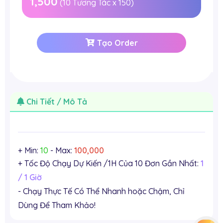
1,500
(
10
Tương Tác x
150
)
Tạo Order
Chi Tiết / Mô Tả
+ Min:
10
- Max:
100,000
+ Tốc Độ Chạy Dự Kiến /1H Của 10 Đơn Gần Nhất:
1
/ 1 Giờ
- Chạy Thực Tế Có Thể Nhanh hoặc Chậm, Chỉ
Dùng Để Tham Khảo!