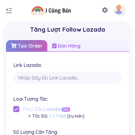
Tăng Lượt Follow Lazada
Tạo Order
Đơn Hàng
Link Lazada:
Loại Tương Tác:
Theo Dõi Lazada
150
⚡️ Tốc Độ:
1 / 1 Giờ
[Dự Kiến]
Số Lượng Cần Tăng: