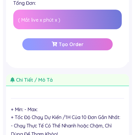
Tổng Đơn:
(
Mắt live
x
phút
x
)
Tạo Order
Chi Tiết / Mô Tả
+ Min:
- Max:
+ Tốc Độ Chạy Dự Kiến /1H Của 10 Đơn Gần Nhất:
- Chạy Thực Tế Có Thể Nhanh hoặc Chậm, Chỉ
Dùng Để Tham Khảo!